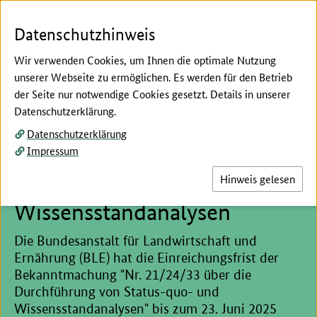
Zum Seiteninhalt
Zur Suche
Zur Hauptnavigation
Zur Metanavigation
Zur Unternavigation
Zur Fußnavigation
Menü
Suc
Datenschutzhinweis
Wir verwenden Cookies, um Ihnen die optimale Nutzung
unserer Webseite zu ermöglichen. Es werden für den Betrieb
der Seite nur notwendige Cookies gesetzt. Details in unserer
Hier beginnt der Hauptinhalt dieser Seite
Datenschutzerklärung.
Änderung der
Datenschutzerklärung
Impressum
Bekanntmachung Nr.
21/24/33: Status-quo- und
Hinweis gelesen
Wissensstandanalysen
Die Bundesanstalt für Landwirtschaft und
Ernährung (BLE) hat die Einreichungsfrist der
Bekanntmachung "Nr. 21/24/33 über die
Durchführung von Status-quo- und
Wissensstandanalysen" bis zum 23. Juni 2025