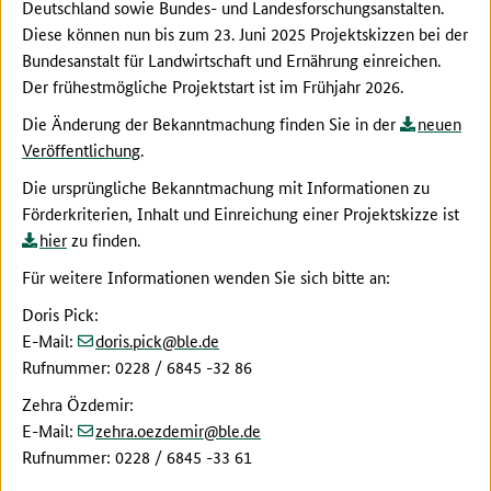
Deutschland sowie Bundes- und Landesforschungsanstalten.
Diese können nun bis zum 23. Juni 2025 Projektskizzen bei der
Bundesanstalt für Landwirtschaft und Ernährung einreichen.
Der frühestmögliche Projektstart ist im Frühjahr 2026.
Die Änderung der Bekanntmachung finden Sie in der
neuen
Veröffentlichung
.
Die ursprüngliche Bekanntmachung mit Informationen zu
Förderkriterien, Inhalt und Einreichung einer Projektskizze ist
hier
zu finden.
Für weitere Informationen wenden Sie sich bitte an:
Doris Pick:
(at)
(dot)
E-Mail:
doris.pick
ble
de
Rufnummer: 0228 / 6845 -32 86
Zehra Özdemir:
(at)
(dot)
E-Mail:
zehra.oezdemir
ble
de
Rufnummer: 0228 / 6845 -33 61