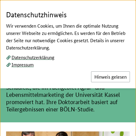
Zum Seiteninhalt
Zur Suche
Zur Hauptnavigation
Zur Metanavigation
Zur Unternavigation
Zur Fußnavigation
Menü
Suc
Datenschutzhinweis
Wir verwenden Cookies, um Ihnen die optimale Nutzung
unserer Webseite zu ermöglichen. Es werden für den Betrieb
der Seite nur notwendige Cookies gesetzt. Details in unserer
Hier beginnt der Hauptinhalt dieser Seite
Datenschutzerklärung.
GEWISOLA-Preis 2019 für
Datenschutzerklärung
Impressum
BÖLN-Ökoweinstudie
Hinweis gelesen
Der GEWISOLA-Preis 2019 ging an Dr. Isabel
Schäufele, die im Fachgebiet Agrar- und
Lebensmittelmarketing der Universität Kassel
promoviert hat. Ihre Doktorarbeit basiert auf
Teilergebnissen einer BÖLN-Studie.