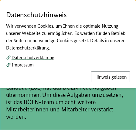
Zum Seiteninhalt
Zur Suche
Zur Hauptnavigation
Zur Metanavigation
Zur Unternavigation
Zur Fußnavigation
Menü
Suc
Datenschutzhinweis
Wir verwenden Cookies, um Ihnen die optimale Nutzung
unserer Webseite zu ermöglichen. Es werden für den Betrieb
der Seite nur notwendige Cookies gesetzt. Details in unserer
Hier beginnt der Hauptinhalt dieser Seite
Datenschutzerklärung.
Neue Mitarbeiterinnen und
Datenschutzerklärung
Impressum
Mitarbeiter im BÖLN
Hinweis gelesen
Mit dem Start der Zukunftsstrategie ökologischer
Landbau (ZöL) hat das BÖLN neue Aufgaben
übernommen. Um diese Aufgaben umzusetzen,
ist das BÖLN-Team um acht weitere
Mitarbeiterinnen und Mitarbeiter verstärkt
worden.