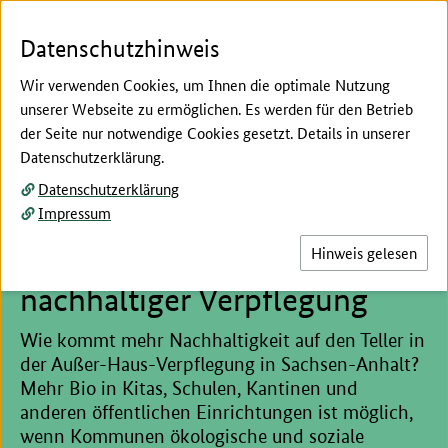
Zum Seiteninhalt
Zur Suche
Zur Hauptnavigation
Zur Metanavigation
Zur Unternavigation
Zur Fußnavigation
Menü
Suc
Datenschutzhinweis
Wir verwenden Cookies, um Ihnen die optimale Nutzung
unserer Webseite zu ermöglichen. Es werden für den Betrieb
der Seite nur notwendige Cookies gesetzt. Details in unserer
Hier beginnt der Hauptinhalt dieser Seite
Datenschutzerklärung.
Mehr Bio auf den Teller:
Datenschutzerklärung
Impressum
BioBitte zeigt Kommunen in
Sachsen-Anhalt Wege zu
Hinweis gelesen
nachhaltiger Verpflegung
Wie kommt mehr Nachhaltigkeit auf den Teller in
der Außer-Haus-Verpflegung in Sachsen-Anhalt?
Mehr Bio in Kitas, Schulen, Kantinen und
anderen öffentlichen Einrichtungen ist möglich,
wenn Kommunen ökologische und soziale