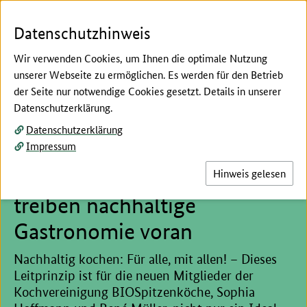
Zum Seiteninhalt
Zur Suche
Zur Hauptnavigation
Zur Metanavigation
Zur Unternavigation
Zur Fußnavigation
Menü
Suc
Datenschutzhinweis
Wir verwenden Cookies, um Ihnen die optimale Nutzung
unserer Webseite zu ermöglichen. Es werden für den Betrieb
der Seite nur notwendige Cookies gesetzt. Details in unserer
Hier beginnt der Hauptinhalt dieser Seite
Datenschutzerklärung.
Zuwachs bei den
Datenschutzerklärung
Impressum
BIOSpitzenköchen: Sophia
Hoffmann und René Müller
Hinweis gelesen
treiben nachhaltige
Gastronomie voran
Nachhaltig kochen: Für alle, mit allen! – Dieses
Leitprinzip ist für die neuen Mitglieder der
Kochvereinigung BIOSpitzenköche, Sophia