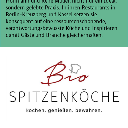
Hoffmann und René Müller, nicht nur ein Ideal,
sondern gelebte Praxis. In ihren Restaurants in
Berlin-Kreuzberg und Kassel setzen sie
konsequent auf eine ressourcenschonende,
verantwortungsbewusste Küche und inspirieren
damit Gäste und Branche gleichermaßen.