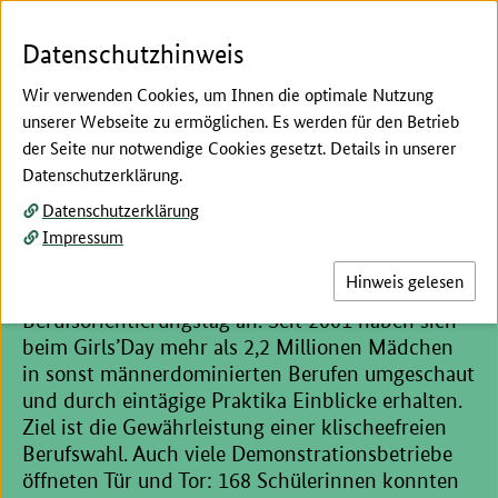
Zum Seiteninhalt
Zur Suche
Zur Hauptnavigation
Zur Metanavigation
Zur Unternavigation
Zur Fußnavigation
Menü
Suc
Datenschutzhinweis
Wir verwenden Cookies, um Ihnen die optimale Nutzung
unserer Webseite zu ermöglichen. Es werden für den Betrieb
der Seite nur notwendige Cookies gesetzt. Details in unserer
Hier beginnt der Hauptinhalt dieser Seite
Datenschutzerklärung.
Schülerinnen schnuppern
Datenschutzerklärung
Impressum
beim Girls’Day 2024 Landluft
Hinweis gelesen
Am 25. April stand wieder der alljährliche
Berufsorientierungstag an. Seit 2001 haben sich
beim Girls’Day mehr als 2,2 Millionen Mädchen
in sonst männerdominierten Berufen umgeschaut
und durch eintägige Praktika Einblicke erhalten.
Ziel ist die Gewährleistung einer klischeefreien
Berufswahl. Auch viele Demonstrationsbetriebe
öffneten Tür und Tor: 168 Schülerinnen konnten