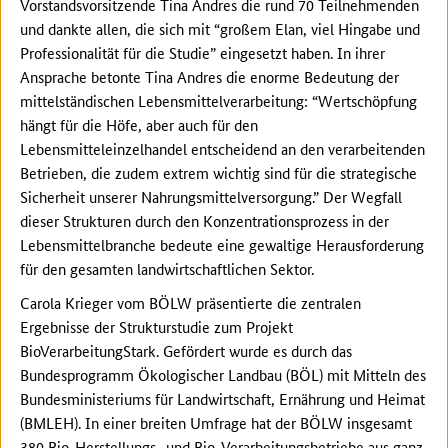
Vorstandsvorsitzende Tina Andres die rund 70 Teilnehmenden
und dankte allen, die sich mit “großem Elan, viel Hingabe und
Professionalität für die Studie” eingesetzt haben. In ihrer
Ansprache betonte Tina Andres die enorme Bedeutung der
mittelständischen Lebensmittelverarbeitung: “Wertschöpfung
hängt für die Höfe, aber auch für den
Lebensmitteleinzelhandel entscheidend an den verarbeitenden
Betrieben, die zudem extrem wichtig sind für die strategische
Sicherheit unserer Nahrungsmittelversorgung.” Der Wegfall
dieser Strukturen durch den Konzentrationsprozess in der
Lebensmittelbranche bedeute eine gewaltige Herausforderung
für den gesamten landwirtschaftlichen Sektor.
Carola Krieger vom BÖLW präsentierte die zentralen
Ergebnisse der Strukturstudie zum Projekt
BioVerarbeitungStark. Gefördert wurde es durch das
Bundesprogramm Ökologischer Landbau (BÖL) mit Mitteln des
Bundesministeriums für Landwirtschaft, Ernährung und Heimat
(BMLEH). In einer breiten Umfrage hat der BÖLW insgesamt
380 Bio-Herstellungs- und Bio-Verarbeitungsbetriebe aus ganz