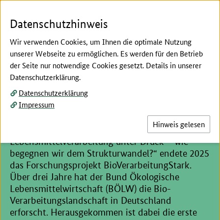
Zum Seiteninhalt
Zur Suche
Zur Hauptnavigation
Zur Metanavigation
Zur Unternavigation
Zur Fußnavigation
Menü
Suc
Datenschutzhinweis
Wir verwenden Cookies, um Ihnen die optimale Nutzung
unserer Webseite zu ermöglichen. Es werden für den Betrieb
der Seite nur notwendige Cookies gesetzt. Details in unserer
Hier beginnt der Hauptinhalt dieser Seite
Datenschutzerklärung.
Projekt BioVerarbeitungStark
Datenschutzerklärung
Impressum
erfolgreich abgeschlossen
Hinweis gelesen
Mit der Abschlussveranstaltung "Bio-
Lebensmittelverarbeitung unter Druck – wie
begegnen wir dem Strukturwandel?“ endete 2025
das Forschungsprojekt BioVerarbeitungStark.
Über drei Jahre hat der Bund Ökologische
Lebensmittelwirtschaft (BÖLW) die Bio-
Verarbeitungslandschaft in Deutschland
erforscht. Herausgekommen ist dabei die erste