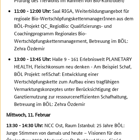
Prüfung des Tierwohls im Rahmen von Bio-Kontrollen)
11:00 - 12:00 Uhr:
Saal RIGA, Weiterbildungsangebot für
regioale Bio-WertschöpfungskettenmanagerInnen aus dem
BÖL-Projekt QC_RegioBio: Qualifizierungs- und
Coachingprogramm Regionales Bio-
Wertschöpfungskettenmanagement, Betreuung im BÖL:
Zehra Özdemir
13:00 - 13:45 Uhr:
Halle 9 - 161 Erlebniswelt PLANETARY
HEALTH, Fleischkonsum neu denken - Am Beispiel Schaf,
BÖL Projekt: refiSchaf: Entwicklung einer
Wertschöpfungskette zum Aufbau eines tragfähigen
Vermarktungskonzeptes unter Berücksichtigung der
Ganztiernutzung zur ressourceneffizienten Schafhaltung,
Betreuung im BÖL: Zehra Özdemir
Mittwoch, 11. Februar
13:30 - 14:30 Uhr:
NCC Ost, Raum Istanbul: 25 Jahre BÖL:
Junge Stimmen von damals und heute – Visionen für den