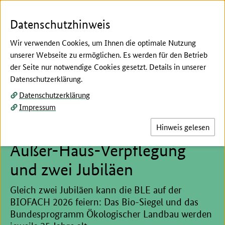
Zum Seiteninhalt
Zur Suche
Zur Hauptnavigation
Zur Metanavigation
Zur Unternavigation
Zur Fußnavigation
Menü
Suc
Datenschutzhinweis
Wir verwenden Cookies, um Ihnen die optimale Nutzung
unserer Webseite zu ermöglichen. Es werden für den Betrieb
der Seite nur notwendige Cookies gesetzt. Details in unserer
Hier beginnt der Hauptinhalt dieser Seite
Datenschutzerklärung.
Die BLE auf der BIOFACH
Datenschutzerklärung
Impressum
2026 –
Wertschöpfungsketten,
Hinweis gelesen
Außer-Haus-Verpflegung
und zwei Jubiläen
Gleich zwei Jubiläen kann die BLE auf der
BIOFACH 2026 feiern: Das Bio-Siegel und das
Bundesprogramm Ökologischer Landbau werden