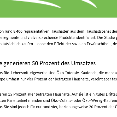
n rund 8.400 repräsentativen Haushalten aus dem Haushaltspanel de
rsegmente und vielversprechende Produkte identifiziert. Die Studie g
tsächlich kaufen – ohne den Effekt der sozialen Erwünschtheit, der
 generieren 50 Prozent des Umsatzes
as Bio-Lebensmittelgewerbe sind Öko-Intensiv-Kaufende, die mehr al
e umfasst nur vier Prozent der befragten Haushalte, vereint aber fa
n 15 Prozent aller befragten Haushalte. Auf sie ist ein gutes Dritte
sten Panelteilnehmenden sind Öko-Zufalls- oder Öko-Wenig-Kaufende
e. Sie sind jedoch für nur rund vier, beziehungsweise 20 Prozent d