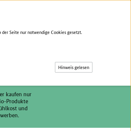
KONTAKT
INHALT
BARRIERE MELDEN
 der Seite nur notwendige Cookies gesetzt.
Suche
Hinweis gelesen
er kaufen nur
Bio-Produkte
kühlkost und
ewerben.