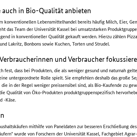
 auch in Bio-Qualität anbieten
konventionellen Lebensmittelhandel bereits häufig Milch, Eier, Ge
eht das Team der Universität Kassel bei umsatzstarken Produktgruppe
d in konventioneller Qualität gekauft werden. Hierzu zählen Pizza,
und Lakritz, Bonbons sowie Kuchen, Torten und Strudel.
 Verbraucherinnen und Verbraucher fokussier
h fest, dass bei Produkten, die als weniger gesund und naturnah gelte
ine untergeordnete Rolle spielt. Sie empfehlen deshalb das große S
 die in der Regel weniger preissensibel sind, als Bio-Kaufende zu g
die Qualität von Öko-Produkten produktgruppenspezifisch hervorhebe
d -Käse.
on
shaltskäufen mithilfe von Paneldaten zur besseren Erschließung des
ern" wurde von Forschern der Universität Kassel, Fachgebiet Agrar