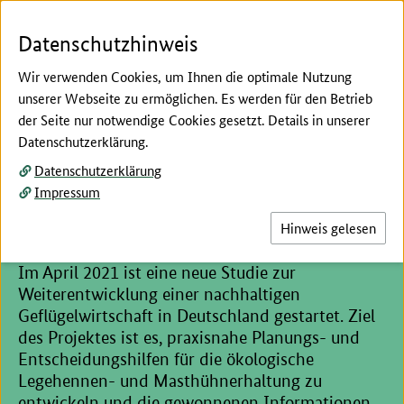
Zum Seiteninhalt
Zur Suche
Zur Hauptnavigation
Zur Metanavigation
Zur Unternavigation
Zur Fußnavigation
Menü
Suc
Datenschutzhinweis
Wir verwenden Cookies, um Ihnen die optimale Nutzung
unserer Webseite zu ermöglichen. Es werden für den Betrieb
der Seite nur notwendige Cookies gesetzt. Details in unserer
Hier beginnt der Hauptinhalt dieser Seite
Datenschutzerklärung.
Wirtschaftlichkeit von
Datenschutzerklärung
Impressum
Zweinutzungshühnern und
Bruderhähnen
Hinweis gelesen
Im April 2021 ist eine neue Studie zur
Weiterentwicklung einer nachhaltigen
Geflügelwirtschaft in Deutschland gestartet. Ziel
des Projektes ist es, praxisnahe Planungs- und
Entscheidungshilfen für die ökologische
Legehennen- und Masthühnerhaltung zu
entwickeln und die gewonnenen Informationen