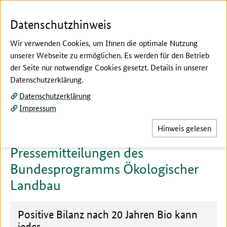
Zum Seiteninhalt
Zur Suche
Zur Hauptnavigation
Zur Metanavigation
Zur Fußnavigation
Menü
Suc
Datenschutzhinweis
Wir verwenden Cookies, um Ihnen die optimale Nutzung
unserer Webseite zu ermöglichen. Es werden für den Betrieb
der Seite nur notwendige Cookies gesetzt. Details in unserer
Hier beginnt der Hauptinhalt dieser Seite
Datenschutzerklärung.
Aktuelles
Datenschutzerklärung
Impressum
Hinweis gelesen
Pressemitteilungen des
Bundesprogramms Ökologischer
Landbau
Positive Bilanz nach 20 Jahren Bio kann
jeder