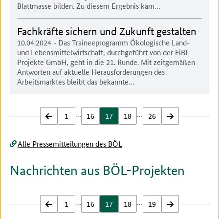
Blattmasse bilden. Zu diesem Ergebnis kam…
Fachkräfte sichern und Zukunft gestalten
10.04.2024
- Das Traineeprogramm Ökologische Land-
und Lebensmittelwirtschaft, durchgeführt von der FiBL
Projekte GmbH, geht in die 21. Runde. Mit zeitgemäßen
Antworten auf aktuelle Herausforderungen des
Arbeitsmarktes bleibt das bekannte…
…
…
zurück
1
16
17
18
26
vor
Alle Pressemitteilungen des BÖL
Nachrichten aus BÖL-Projekten
…
…
zurück
1
16
17
18
19
vor