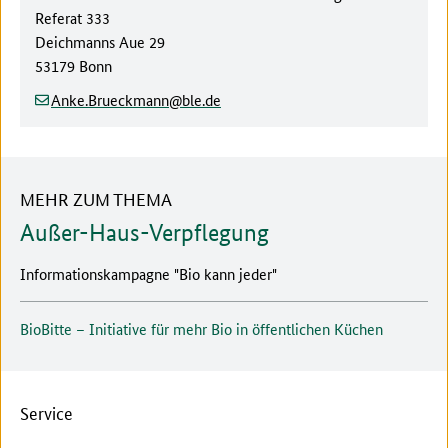
Referat
333
Straße/Hausnummer:
Deichmanns Aue 29
Postleitzahl/Ort:
53179 Bonn
(at)
(dot)
Anke.Brueckmann
ble
de
MEHR ZUM THEMA
Außer-Haus-Verpflegung
Informationskampagne "Bio kann jeder"
BioBitte – Initiative für mehr Bio in öffentlichen Küchen
Service