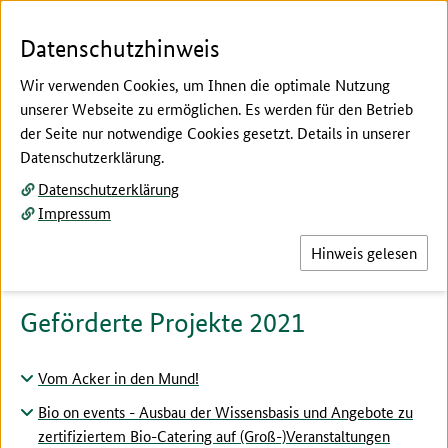
Zum Seiteninhalt
Zur Suche
Zur Hauptnavigation
Zur Metanavigation
Zur Fußnavigation
Menü
Suc
Datenschutzhinweis
Wir verwenden Cookies, um Ihnen die optimale Nutzung
unserer Webseite zu ermöglichen. Es werden für den Betrieb
der Seite nur notwendige Cookies gesetzt. Details in unserer
Hier beginnt der Hauptinhalt dieser Seite
Datenschutzerklärung.
Förderung von Verbraucherinformationen und
Datenschutzerklärung
Absatzförderungsmaßnahmen
Impressum
Projekte 2021
Hinweis gelesen
Geförderte Projekte 2021
Vom Acker in den Mund!
Bio on events - Ausbau der Wissensbasis und Angebote zu
zertifiziertem Bio-Catering auf (Groß-)Veranstaltungen