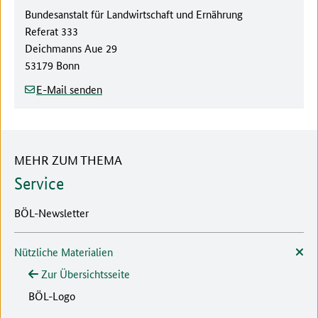
Behörde:
Bundesanstalt für Landwirtschaft und Ernährung
Referat
333
Straße/Hausnummer:
Deichmanns Aue 29
Postleitzahl/Ort:
53179 Bonn
E-Mail senden
MEHR ZUM THEMA
Service
BÖL-Newsletter
Nützliche Materialien
Zur Übersichtsseite
BÖL-Logo