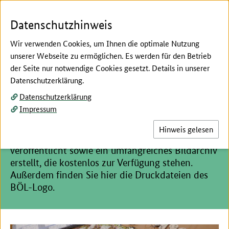
Zum Seiteninhalt
Zur Suche
Zur Hauptnavigation
Zur Metanavigation
Zur Unternavigation
Zur Fußnavigation
Menü
Suc
Datenschutzhinweis
Wir verwenden Cookies, um Ihnen die optimale Nutzung
unserer Webseite zu ermöglichen. Es werden für den Betrieb
der Seite nur notwendige Cookies gesetzt. Details in unserer
Hier beginnt der Hauptinhalt dieser Seite
Datenschutzerklärung.
Service
Datenschutzerklärung
Nützliche Materialien
Impressum
Im Rahmen des Bundesprogramm Ökologischer
Hinweis gelesen
Landbau wurden zahlreiche Publikationen
veröffentlicht sowie ein umfangreiches Bildarchiv
erstellt, die kostenlos zur Verfügung stehen.
Außerdem finden Sie hier die Druckdateien des
BÖL-Logo.