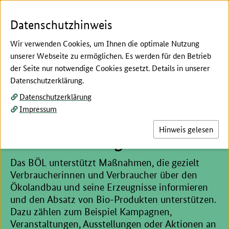
Zum Seiteninhalt
Zur Suche
Zur Hauptnavigation
Zur Metanavigation
Zur Unternavigation
Zur Fußnavigation
Menü
Suc
Datenschutzhinweis
Wir verwenden Cookies, um Ihnen die optimale Nutzung
unserer Webseite zu ermöglichen. Es werden für den Betrieb
der Seite nur notwendige Cookies gesetzt. Details in unserer
Hier beginnt der Hauptinhalt dieser Seite
Datenschutzerklärung.
Förderung
Datenschutzerklärung
Förderung von
Impressum
Verbraucherinformationen und
Hinweis gelesen
Absatzförderungsmaßnahmen
Das BÖL unterstützt Maßnahmen, die gezielt
Verbraucherinnen und Verbraucher über den
Ökolandbau und seine Erzeugnisse informieren
und den Absatz von Bio-Produkten unterstützen.
Dazu zählen zum Beispiel Kampagnen,
Veranstaltungen, Ausstellungen oder Aktionen an