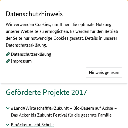
Zum Seiteninhalt
Zur Suche
Zur Hauptnavigation
Zur Metanavigation
Zur Fußnavigation
Menü
Suc
Datenschutzhinweis
Wir verwenden Cookies, um Ihnen die optimale Nutzung
unserer Webseite zu ermöglichen. Es werden für den Betrieb
der Seite nur notwendige Cookies gesetzt. Details in unserer
Hier beginnt der Hauptinhalt dieser Seite
Datenschutzerklärung.
Förderung von Verbraucherinformationen und
Datenschutzerklärung
Absatzförderungsmaßnahmen
Impressum
Projekte 2017
Hinweis gelesen
Geförderte Projekte 2017
#Land#Wirt#schaf(f)t#Zukunft – Bio-Bauern auf Achse –
Das Acker bis Zukunft Festival für die gesamte Familie
BioAcker macht Schule