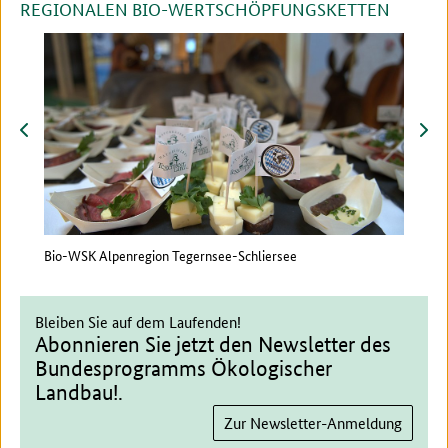
REGIONALEN BIO-WERTSCHÖPFUNGSKETTEN
zurück
vor
Bio-WSK Alpenregion Tegernsee-Schliersee
WSNu
Milc
Bleiben Sie auf dem Laufenden!
Abonnieren Sie jetzt den Newsletter des
Bundesprogramms Ökologischer
Landbau!.
Zur Newsletter-Anmeldung