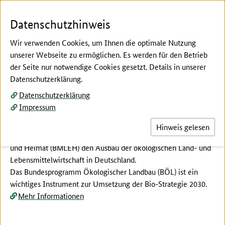
Zum Seiteninhalt
Zur Suche
Zur Hauptnavigation
Zur Metanavigation
Zur Fußnavigation
Menü
Suc
Datenschutzhinweis
Wir verwenden Cookies, um Ihnen die optimale Nutzung
unserer Webseite zu ermöglichen. Es werden für den Betrieb
der Seite nur notwendige Cookies gesetzt. Details in unserer
Hier beginnt der Hauptinhalt dieser Seite
Datenschutzerklärung.
Mehr Ökolandbau in
Datenschutzerklärung
Deutschland!
Impressum
Mit dem Bundesprogramm Ökologischer Landbau (BÖL)
Hinweis gelesen
fördert das Bundesministerium für Landwirtschaft, Ernährung
und Heimat (BMLEH) den Ausbau der ökologischen Land- und
Lebensmittelwirtschaft in Deutschland.
Das Bundesprogramm Ökologischer Landbau (BÖL) ist ein
wichtiges Instrument zur Umsetzung der Bio-Strategie 2030.
Mehr Informationen