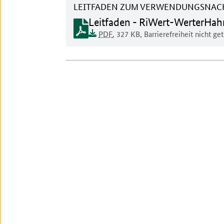
LEITFADEN ZUM VERWENDUNGSNAC
Dokument zum runterladen:
Leitfaden - RiWert-WerterHah
Dokumentenformat:
Barrierefreiheit:
Dieses Dokument ist auf
Dokumentengröße:
PDF
, 327 KB
,
Barrierefreiheit nicht ge