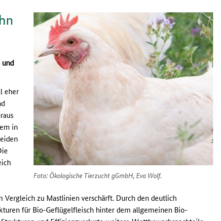
ahn
 und
ll eher
nd
araus
rem in
beiden
Die
eich
Foto: Ökologische Tierzucht gGmbH, Eva Wolf.
 Vergleich zu Mastlinien verschärft. Durch den deutlich
turen für Bio-Geflügelfleisch hinter dem allgemeinen Bio-