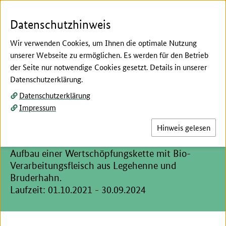
Zum Seiteninhalt
Zur Suche
Zur Hauptnavigation
Zur Metanavigation
Zur Unternavigation
Zur Fußnavigation
Menü
Suc
Datenschutzhinweis
Wir verwenden Cookies, um Ihnen die optimale Nutzung
unserer Webseite zu ermöglichen. Es werden für den Betrieb
der Seite nur notwendige Cookies gesetzt. Details in unserer
Hier beginnt der Hauptinhalt dieser Seite
Datenschutzerklärung.
Geförderte Projekte: "Aufbau von Bio-
Datenschutzerklärung
Wertschöpfungsketten"
Impressum
Bio-Verarbeitungsfleisch aus
Hinweis gelesen
Legehenne und Bruderhahn
Aufbau einer Wertschöpfungskette mit Bio-
Verarbeitungsfleisch aus Legehenne und
Bruderhahn.
Laufzeit: 01.10.2021 - 30.09.2024