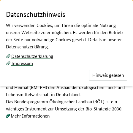
Zum Seiteninhalt
Zur Suche
Zur Hauptnavigation
Zur Metanavigation
Zur Fußnavigation
Menü
Suc
Datenschutzhinweis
Wir verwenden Cookies, um Ihnen die optimale Nutzung
unserer Webseite zu ermöglichen. Es werden für den Betrieb
der Seite nur notwendige Cookies gesetzt. Details in unserer
Hier beginnt der Hauptinhalt dieser Seite
Datenschutzerklärung.
Mehr Ökolandbau in
Datenschutzerklärung
Deutschland!
Impressum
Mit dem Bundesprogramm Ökologischer Landbau (BÖL)
Hinweis gelesen
fördert das Bundesministerium für Landwirtschaft, Ernährung
und Heimat (BMLEH) den Ausbau der ökologischen Land- und
Lebensmittelwirtschaft in Deutschland.
Das Bundesprogramm Ökologischer Landbau (BÖL) ist ein
wichtiges Instrument zur Umsetzung der Bio-Strategie 2030.
Mehr Informationen