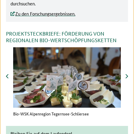
durchsuchen.
Zu den Forschungsergebnissen.
PROJEKTSTECKBRIEFE: FÖRDERUNG VON
REGIONALEN BIO-WERTSCHÖPFUNGSKETTEN
zurück
vor
Bio-WSK Alpenregion Tegernsee-Schliersee
WSNu
Milc
Bleiben Sie auf dem Laufenden!