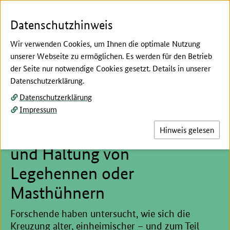
Zum Seiteninhalt
Zur Suche
Zur Hauptnavigation
Zur Metanavigation
Zur Unternavigation
Zur Fußnavigation
Menü
Suc
Datenschutzhinweis
Wir verwenden Cookies, um Ihnen die optimale Nutzung
unserer Webseite zu ermöglichen. Es werden für den Betrieb
der Seite nur notwendige Cookies gesetzt. Details in unserer
Hier beginnt der Hauptinhalt dieser Seite
Datenschutzerklärung.
Kreuzung alter Hühnerrassen
Datenschutzerklärung
Impressum
mit modernen Hybriden
bietet Potenzial für Zucht
Hinweis gelesen
und Haltung von
Legehennen oder
Masthühnern
Forschende haben untersucht, wie sich die
Kreuzung alter, einheimischer – und zum Teil