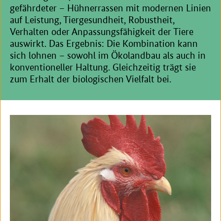
gefährdeter – Hühnerrassen mit modernen Linien
auf Leistung, Tiergesundheit, Robustheit,
Verhalten oder Anpassungsfähigkeit der Tiere
auswirkt. Das Ergebnis: Die Kombination kann
sich lohnen – sowohl im Ökolandbau als auch in
konventioneller Haltung. Gleichzeitig trägt sie
zum Erhalt der biologischen Vielfalt bei.