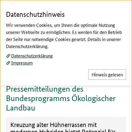
Zum Seiteninhalt
Zur Suche
Zur Hauptnavigation
Zur Metanavigation
Zur Fußnavigation
Menü
Suc
Datenschutzhinweis
Wir verwenden Cookies, um Ihnen die optimale Nutzung
unserer Webseite zu ermöglichen. Es werden für den Betrieb
der Seite nur notwendige Cookies gesetzt. Details in unserer
Hier beginnt der Hauptinhalt dieser Seite
Datenschutzerklärung.
Aktuelles
Datenschutzerklärung
Impressum
Hinweis gelesen
Pressemitteilungen des
Bundesprogramms Ökologischer
Landbau
Kreuzung alter Hühnerrassen mit
modernen Hybriden bietet Potenzial für